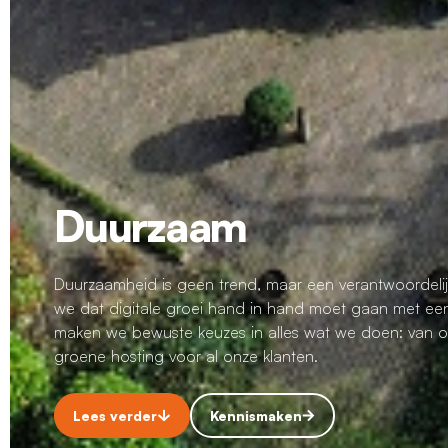
Duurzaam
Duurzaamheid is geen trend, maar een verantwoordelij
we dat digitale groei hand in hand moet gaan met ee
maken we bewuste keuzes in alles wat we doen: van o
groene hosting voor al onze klanten.
Lees verder
Kennismaken