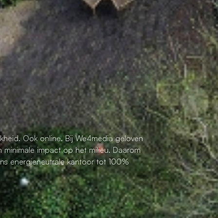
kheid. Ook online. Bij We4media geloven
n minimale impact op het milieu. Daarom
ns energieneutrale kantoor tot 100%