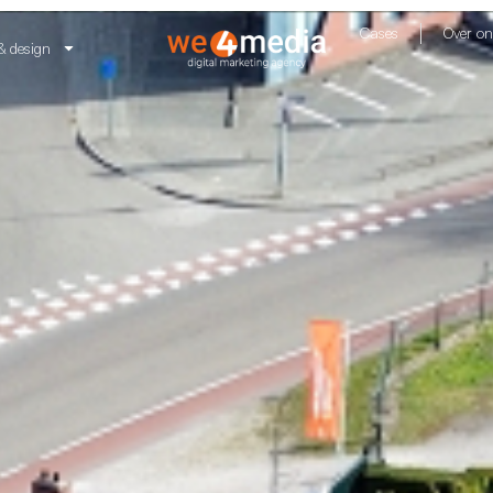
Cases
Over on
& design