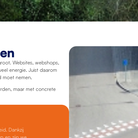
en
 groot. Websites, webshops,
veel energie. Juist daarom
eid moet nemen.
orden, maar met concrete
id. Dankzij
p en zijn we