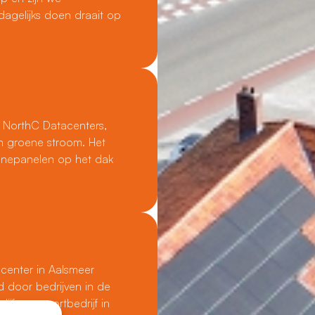
dagelijks doen draait op
n NorthC Datacenters,
an groene stroom. Het
onnepanelen op het dak
center in Aalsmeer
d door bedrijven in de
jf en exportbedrijf in