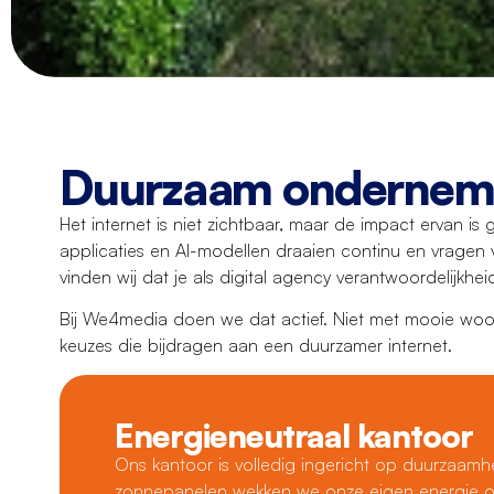
Duurzaam ondernem
Het internet is niet zichtbaar, maar de impact ervan is
applicaties en AI-modellen draaien continu en vragen 
vinden wij dat je als digital agency verantwoordelijkh
Bij We4media doen we dat actief. Niet met mooie wo
keuzes die bijdragen aan een duurzamer internet.
Energieneutraal kantoor
Ons kantoor is volledig ingericht op duurzaamhe
zonnepanelen wekken we onze eigen energie o