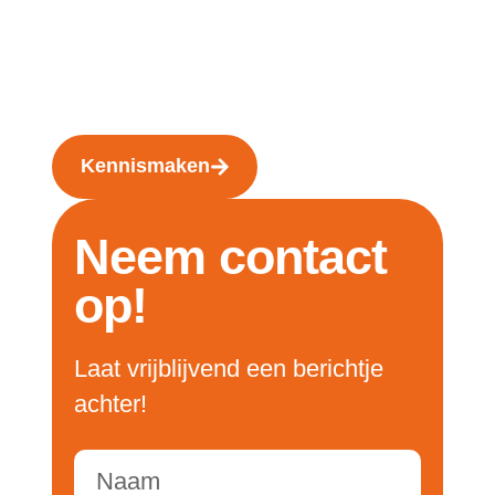
077 205 4137
rob@we4medi
a.nl
Kennismaken
Neem contact
op!
Laat vrijblijvend een berichtje
achter!