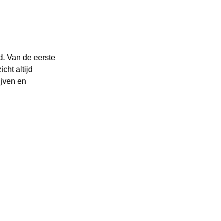
d. Van de eerste
cht altijd
ijven en