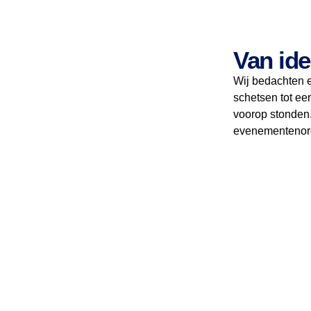
Van ide
Wij bedachten e
schetsen tot ee
voorop stonden.
evenementenorga