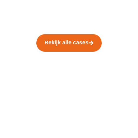
Bekijk alle cases
We staan voor je
in de
startblokken
!