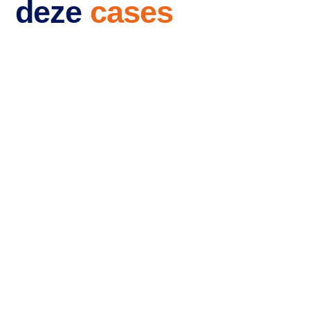
deze
cases
Branding en website
voor RR-Recruitment