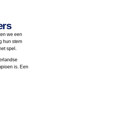
ers
hten we een
ig hun stem
et spel.
derlandse
mpioen is. Een